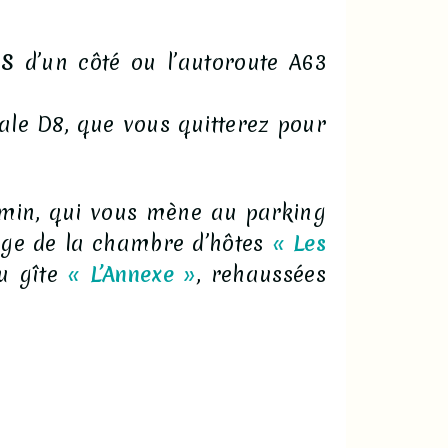
OS
d’un côté ou l’autoroute A63
le D8, que vous quitterez pour
hemin, qui vous mène au parking
dage de la chambre d’hôtes
«
Les
u gîte
«
L’Annexe
»
, rehaussées