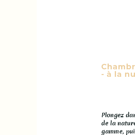
Chambre
- à la n
Plongez da
de la natur
gamme, pui