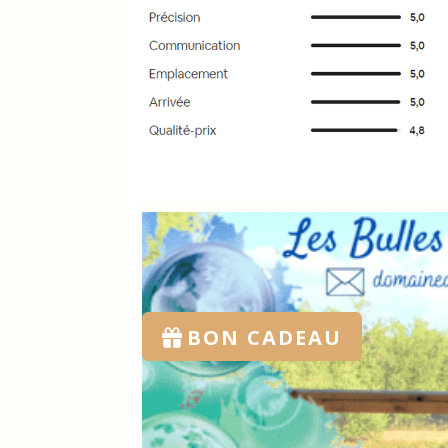
Vous aimerez éga
BON CADEAU